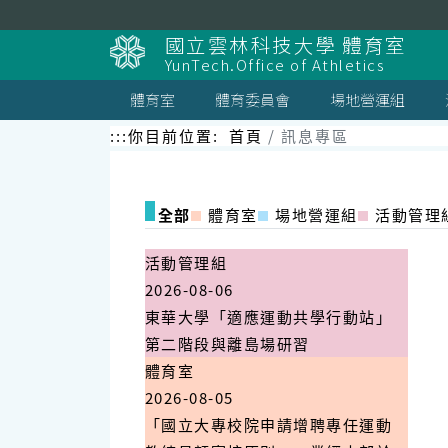
跳
到
國立雲林科技大學 體育室
主
YunTech.Office of Athletics
要
內
體育室
體育委員會
場地營運組
容
區
:::
你目前位置:
首頁
訊息專區
塊
全部
體育室
場地營運組
活動管理
活動管理組
2026-08-06
東華大學「適應運動共學行動站」
第二階段與離島場研習
體育室
2026-08-05
「國立大專校院申請增聘專任運動