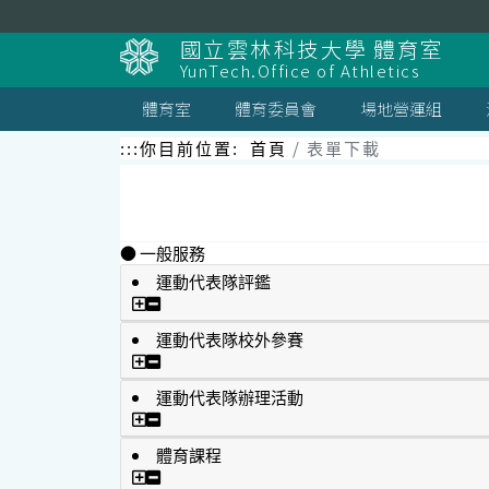
跳
到
國立雲林科技大學 體育室
主
YunTech.Office of Athletics
要
內
體育室
體育委員會
場地營運組
容
區
:::
你目前位置:
首頁
表單下載
塊
● 一般服務
運動代表隊評鑑
運動代表隊評鑑
運動代表隊校外參賽
運動代表隊校外參賽
運動代表隊辦理活動
運動代表隊辦理活動
體育課程
體育課程