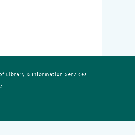
of Library & Information Services
2