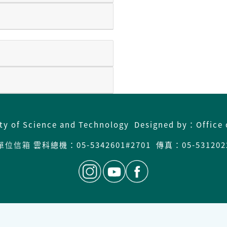
ity of Science and Technology Designed by：Office 
單位信箱
雲科總機：
05-5342601#2701 傳真：05-531202